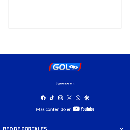
Síguenos en:
facebook
tiktok
instagram
twitter
whatsapp
google
youtube-
Más contenido en
footer
RED DE PORTALES