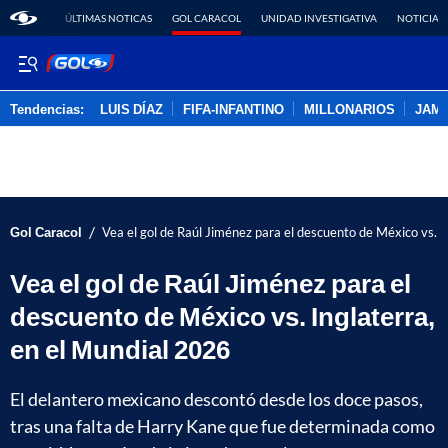
ÚLTIMAS NOTICAS
GOL CARACOL
UNIDAD INVESTIGATIVA
NOTICIAS
Tendencias:
LUIS DÍAZ
FIFA-INFANTINO
MILLONARIOS
JAM
PUBLICIDAD
/
Gol Caracol
Vea el gol de Raúl Jiménez para el descuento de México vs. I
Vea el gol de Raúl Jiménez para el
descuento de México vs. Inglaterra,
en el Mundial 2026
El delantero mexicano descontó desde los doce pasos,
tras una falta de Harry Kane que fue determinada como