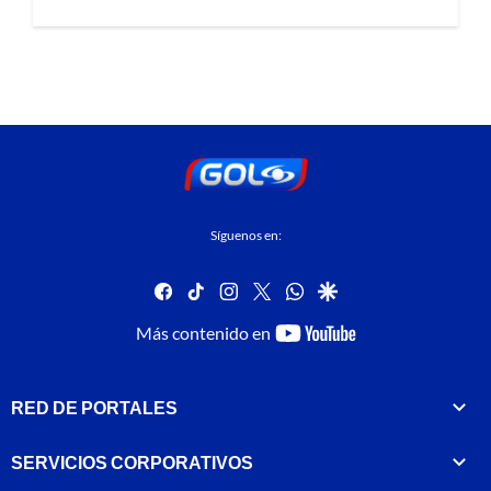
Síguenos en:
facebook
tiktok
instagram
twitter
whatsapp
google
youtube-
Más contenido en
footer
RED DE PORTALES
SERVICIOS CORPORATIVOS