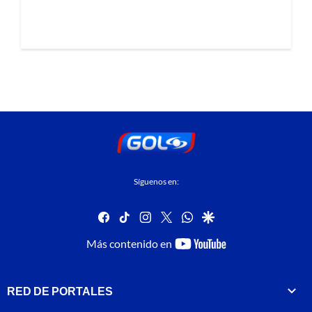
Síguenos en:
facebook
tiktok
instagram
twitter
whatsapp
google
youtube-
Más contenido en
footer
RED DE PORTALES