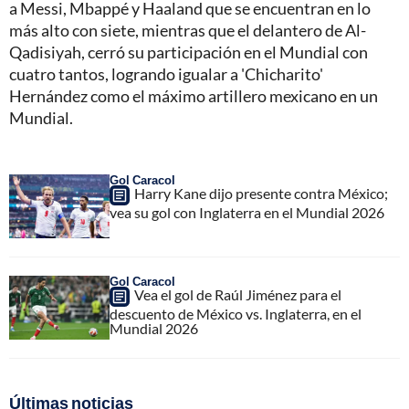
a Messi, Mbappé y Haaland que se encuentran en lo
más alto con siete, mientras que el delantero de Al-
Qadisiyah, cerró su participación en el Mundial con
cuatro tantos, logrando igualar a 'Chicharito'
Hernández como el máximo artillero mexicano en un
Mundial.
Gol Caracol
Harry Kane dijo presente contra México;
vea su gol con Inglaterra en el Mundial 2026
Gol Caracol
Vea el gol de Raúl Jiménez para el
descuento de México vs. Inglaterra, en el
Mundial 2026
Últimas noticias