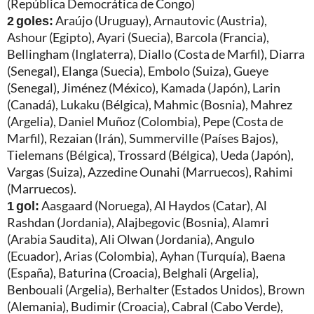
(República Democrática de Congo)
2 goles:
Araújo (Uruguay), Arnautovic (Austria),
Ashour (Egipto), Ayari (Suecia), Barcola (Francia),
Bellingham (Inglaterra), Diallo (Costa de Marfil), Diarra
(Senegal), Elanga (Suecia), Embolo (Suiza), Gueye
(Senegal), Jiménez (México), Kamada (Japón), Larin
(Canadá), Lukaku (Bélgica), Mahmic (Bosnia), Mahrez
(Argelia), Daniel Muñoz (Colombia), Pepe (Costa de
Marfil), Rezaian (Irán), Summerville (Países Bajos),
Tielemans (Bélgica), Trossard (Bélgica), Ueda (Japón),
Vargas (Suiza), Azzedine Ounahi (Marruecos), Rahimi
(Marruecos).
1 gol:
Aasgaard (Noruega), Al Haydos (Catar), Al
Rashdan (Jordania), Alajbegovic (Bosnia), Alamri
(Arabia Saudita), Ali Olwan (Jordania), Angulo
(Ecuador), Arias (Colombia), Ayhan (Turquía), Baena
(España), Baturina (Croacia), Belghali (Argelia),
Benbouali (Argelia), Berhalter (Estados Unidos), Brown
(Alemania), Budimir (Croacia), Cabral (Cabo Verde),