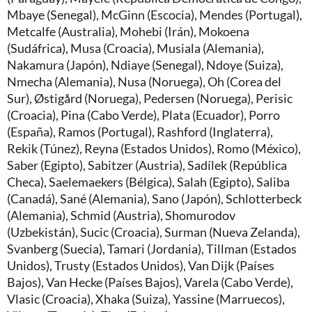
Mbaye (Senegal), McGinn (Escocia), Mendes (Portugal),
Metcalfe (Australia), Mohebi (Irán), Mokoena
(Sudáfrica), Musa (Croacia), Musiala (Alemania),
Nakamura (Japón), Ndiaye (Senegal), Ndoye (Suiza),
Nmecha (Alemania), Nusa (Noruega), Oh (Corea del
Sur), Østigård (Noruega), Pedersen (Noruega), Perisic
(Croacia), Pina (Cabo Verde), Plata (Ecuador), Porro
(España), Ramos (Portugal), Rashford (Inglaterra),
Rekik (Túnez), Reyna (Estados Unidos), Romo (México),
Saber (Egipto), Sabitzer (Austria), Sadílek (República
Checa), Saelemaekers (Bélgica), Salah (Egipto), Saliba
(Canadá), Sané (Alemania), Sano (Japón), Schlotterbeck
(Alemania), Schmid (Austria), Shomurodov
(Uzbekistán), Sucic (Croacia), Surman (Nueva Zelanda),
Svanberg (Suecia), Tamari (Jordania), Tillman (Estados
Unidos), Trusty (Estados Unidos), Van Dijk (Países
Bajos), Van Hecke (Países Bajos), Varela (Cabo Verde),
Vlasic (Croacia), Xhaka (Suiza), Yassine (Marruecos),