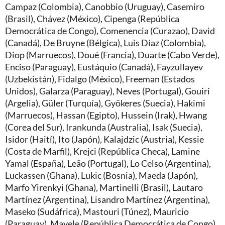
Campaz (Colombia), Canobbio (Uruguay), Casemiro
(Brasil), Chávez (México), Cipenga (República
Democrática de Congo), Comenencia (Curazao), David
(Canadá), De Bruyne (Bélgica), Luis Díaz (Colombia),
Diop (Marruecos), Doué (Francia), Duarte (Cabo Verde),
Enciso (Paraguay), Eustáquio (Canadá), Fayzullayev
(Uzbekistán), Fidalgo (México), Freeman (Estados
Unidos), Galarza (Paraguay), Neves (Portugal), Gouiri
(Argelia), Güler (Turquía), Gyökeres (Suecia), Hakimi
(Marruecos), Hassan (Egipto), Hussein (Irak), Hwang
(Corea del Sur), Irankunda (Australia), Isak (Suecia),
Isidor (Haití), Ito (Japón), Kalajdzic (Austria), Kessie
(Costa de Marfil), Krejci (República Checa), Lamine
Yamal (España), Leão (Portugal), Lo Celso (Argentina),
Luckassen (Ghana), Lukic (Bosnia), Maeda (Japón),
Marfo Yirenkyi (Ghana), Martinelli (Brasil), Lautaro
Martínez (Argentina), Lisandro Martínez (Argentina),
Maseko (Sudáfrica), Mastouri (Túnez), Mauricio
(Paraguay), Mayele (República Democrática de Congo),