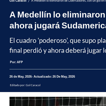
/
Gol Caracol
A Medellín lo eliminaron de Libertadores, con un gol en
A Medellín lo eliminaron
ahora jugará Sudameri
El cuadro 'poderoso', que supo pl
final perdió y ahora deberá jugar 
Por:
AFP
26 de May, 2026
Actualizado: 26 De May, 2026
Editado por:
Gol Caracol