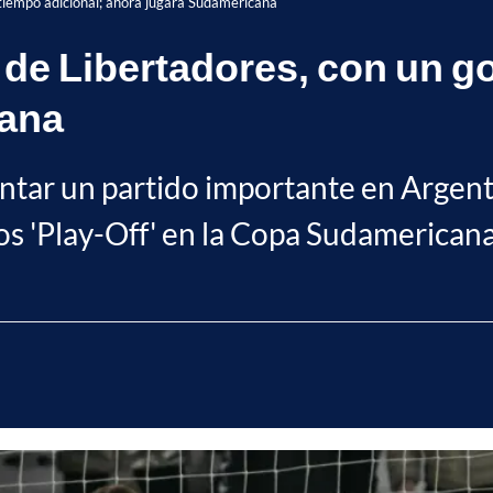
 tiempo adicional; ahora jugará Sudamericana
 de Libertadores, con un go
cana
antar un partido importante en Argent
los 'Play-Off' en la Copa Sudamericana