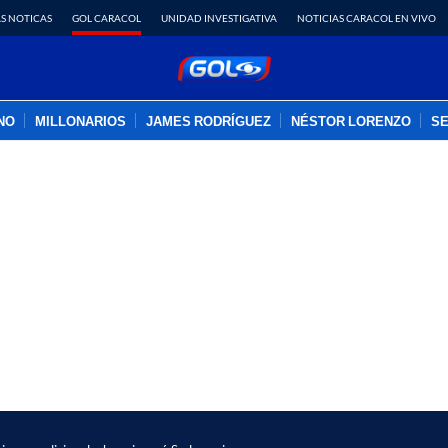
S NOTICAS
GOL CARACOL
UNIDAD INVESTIGATIVA
NOTICIAS CARACOL EN VIVO
INO
MILLONARIOS
JAMES RODRÍGUEZ
NÉSTOR LORENZO
SE
PUBLICIDAD