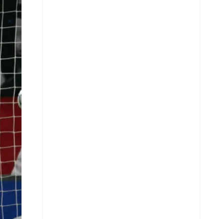
X
Whatsapp