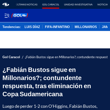
ÚLTIMAS NOTICAS
GOL CARACOL
UNIDAD INVESTIGATIVA
NOTICIAS
Tendencias:
LUIS DÍAZ
FIFA-INFANTINO
MILLONARIOS
JAM
PUBLICIDAD
/
Gol Caracol
¿Fabián Bustos sigue en Millonarios?; contundente respuesta
¿Fabián Bustos sigue en
Millonarios?; contundente
respuesta, tras eliminación en
Copa Sudamericana
Luego de perder 1-2 con O'Higgins, Fabián Bustos,