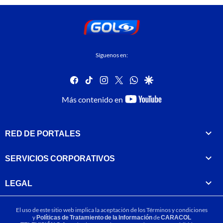
Síguenos en:
facebook
tiktok
instagram
twitter
whatsapp
google
youtube-
Más contenido en
footer
RED DE PORTALES
SERVICIOS CORPORATIVOS
LEGAL
El uso de este sitio web implica la aceptación de los
Términos y condiciones
y
Políticas de Tratamiento de la Información
de
CARACOL