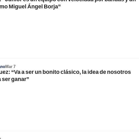
mo Miguel Ángel Borja”
ano
Mar 7
ez: “Va a ser un bonito clásico, la idea de nosotros
a ser ganar”