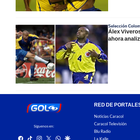
Selección Colo
Álex Viveros
ahora analiz
RED DE PORTALE
Noticias Caracol
Caracol Televisión
Síguenos en:
Blu Radio
facebook
tiktok
instagram
twitter
whatsapp
google
La Kalle