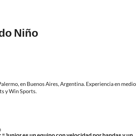
do Niño
Palermo, en Buenos Aires, Argentina. Experiencia en medio
ts y Win Sports.
9
: “Junior es un equipo con velocidad por bandas y un