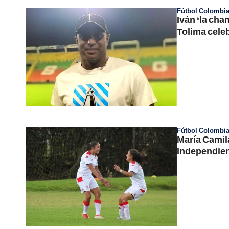
Fútbol Colombi
Iván ‘la cha
Tolima celeb
Fútbol Colombi
María Camil
Independien