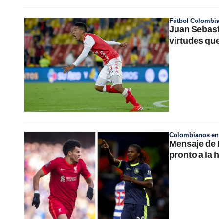
Fútbol Colombi
Juan Sebast
virtudes que
Colombianos en e
Mensaje de 
pronto a la 