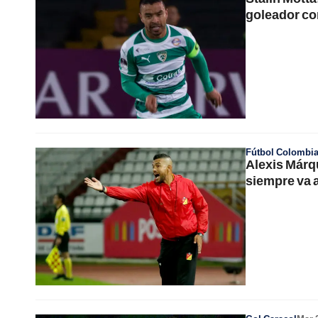
goleador co
Fútbol Colombi
Alexis Márqu
siempre va 