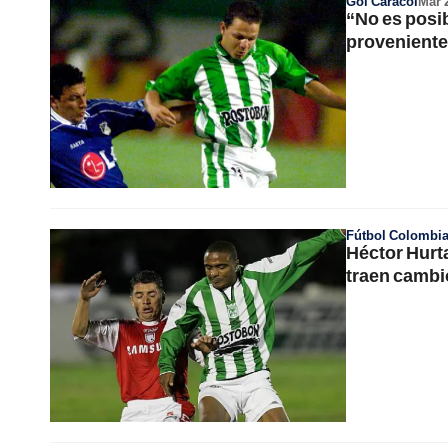
Gol Caracol
Mar 
“No es posi
proveniente
Fútbol Colombi
Héctor Hurt
traen cambi