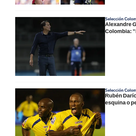
Selección Colo
Alexandre G
Colombia: "
Selección Colo
Rubén Darío 
esquina o p