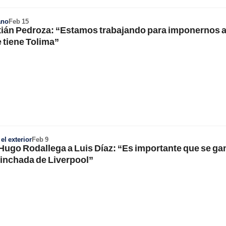
ano
Feb 15
ián Pedroza: “Estamos trabajando para imponernos a
 tiene Tolima”
l exterior
Feb 9
Hugo Rodallega a Luis Díaz: “Es importante que se ga
hinchada de Liverpool”