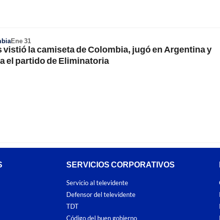
mbia
Ene 31
 vistió la camiseta de Colombia, jugó en Argentina y
a el partido de Eliminatoria
S
SERVICIOS CORPORATIVOS
Servicio al televidente
Defensor del televidente
TDT
Código del buen gobierno