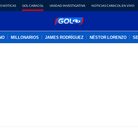
S NOTICAS
GOL CARACOL
UNIDAD INVESTIGATIVA
NOTICIAS CARACOL EN VIVO
INO
MILLONARIOS
JAMES RODRÍGUEZ
NÉSTOR LORENZO
SE
PUBLICIDAD