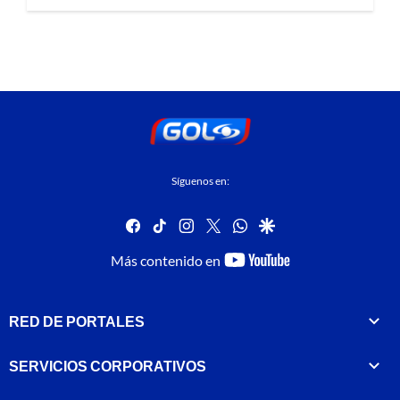
Síguenos en:
facebook
tiktok
instagram
twitter
whatsapp
google
youtube-
Más contenido en
footer
RED DE PORTALES
SERVICIOS CORPORATIVOS