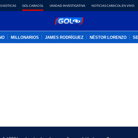
S NOTICAS
GOL CARACOL
UNIDAD INVESTIGATIVA
NOTICIAS CARACOL EN VIVO
INO
MILLONARIOS
JAMES RODRÍGUEZ
NÉSTOR LORENZO
SE
PUBLICIDAD