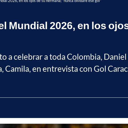
dial 2026, en los ojos de su hermana; "nunca olvidaré ese gol"
el Mundial 2026, en los oj
to a celebrar a toda Colombia, Daniel
a, Camila, en entrevista con Gol Carac