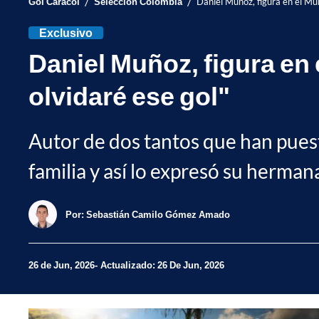
/
/
Gol Caracol
Selección Colombia
Daniel Muñoz, figura en el Mun
Exclusivo
Daniel Muñoz, figura en 
olvidaré ese gol"
Autor de dos tantos que han pues
familia y así lo expresó su herman
Por:
Sebastián Camilo Gómez Amado
26 de Jun, 2026
Actualizado: 26 De Jun, 2026