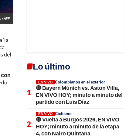
a / AFP
 'la
ca
s del
Lo último
ó con
erlo
Colombianos en el exterior
EN VIVO
🔴 Bayern Múnich vs. Aston Villa,
EN VIVO HOY; minuto a minuto del
partido con Luis Díaz
Ciclismo
EN VIVO
🔴 Vuelta a Burgos 2026, EN VIVO
HOY; minuto a minuto de la etapa
4, con Nairo Quintana