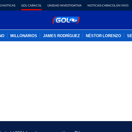
S NOTICAS
GOL CARACOL
UNIDAD INVESTIGATIVA
NOTICIAS CARACOL EN VIVO
INO
MILLONARIOS
JAMES RODRÍGUEZ
NÉSTOR LORENZO
SE
PUBLICIDAD