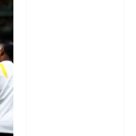
X
Whatsapp