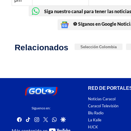
Siga nuestro canal para tener las noticias
⚽ Síganos en Google Notici
Relacionados
Selección Colombia
RED DE PORTALE
Noticias Caracol
Caracol Televisión
Síguenos en:
Blu Radio
facebook
tiktok
instagram
twitter
whatsapp
google
La Kalle
HJCK
youtube-
Más contenido en