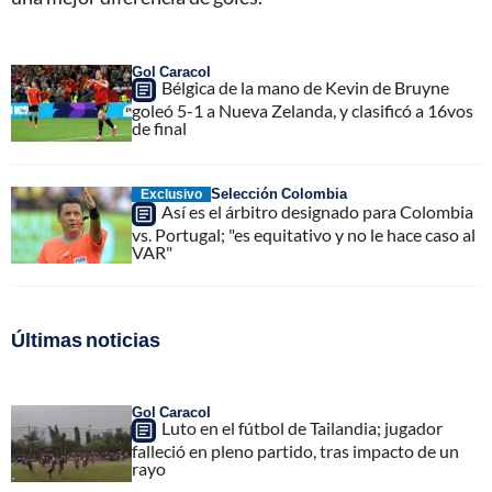
Gol Caracol
Bélgica de la mano de Kevin de Bruyne
goleó 5-1 a Nueva Zelanda, y clasificó a 16vos
de final
Selección Colombia
Exclusivo
Así es el árbitro designado para Colombia
vs. Portugal; "es equitativo y no le hace caso al
VAR"
Últimas noticias
Gol Caracol
Luto en el fútbol de Tailandia; jugador
falleció en pleno partido, tras impacto de un
rayo