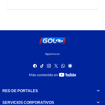
Síguenos en:
facebook
tiktok
instagram
twitter
whatsapp
google
youtube-
Más contenido en
footer
RED DE PORTALES
SERVICIOS CORPORATIVOS