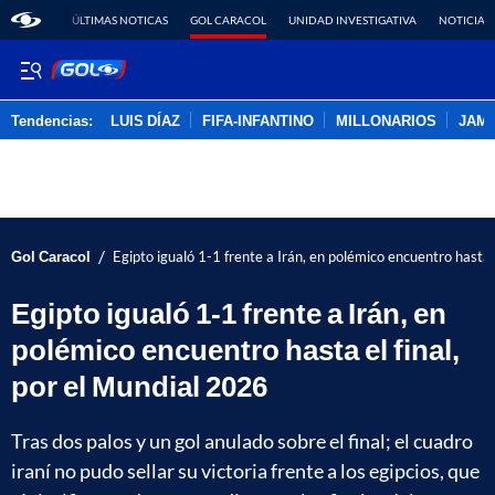
ÚLTIMAS NOTICAS
GOL CARACOL
UNIDAD INVESTIGATIVA
NOTICIAS
Tendencias:
LUIS DÍAZ
FIFA-INFANTINO
MILLONARIOS
JAM
PUBLICIDAD
/
Gol Caracol
Egipto igualó 1-1 frente a Irán, en polémico encuentro hasta 
Egipto igualó 1-1 frente a Irán, en
polémico encuentro hasta el final,
por el Mundial 2026
Tras dos palos y un gol anulado sobre el final; el cuadro
iraní no pudo sellar su victoria frente a los egipcios, que