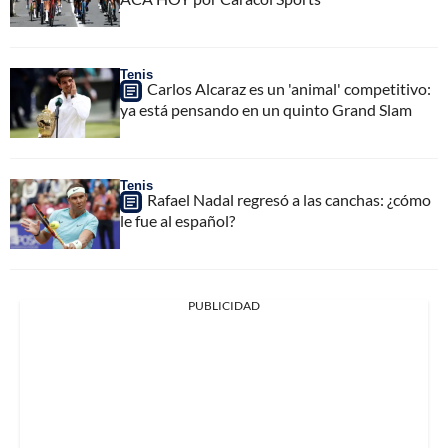
Tenis
Carlos Alcaraz es un 'animal' competitivo:
ya está pensando en un quinto Grand Slam
Tenis
Rafael Nadal regresó a las canchas: ¿cómo
le fue al español?
PUBLICIDAD