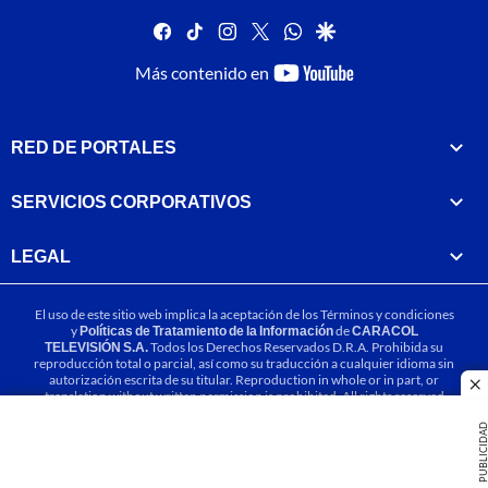
facebook
tiktok
instagram
twitter
whatsapp
google
youtube-
Más contenido en
footer
RED DE PORTALES
SERVICIOS CORPORATIVOS
LEGAL
El uso de este sitio web implica la aceptación de los
Términos y condiciones
y
Políticas de Tratamiento de la Información
de
CARACOL
TELEVISIÓN S.A.
Todos los Derechos Reservados D.R.A. Prohibida su
reproducción total o parcial, así como su traducción a cualquier idioma sin
autorización escrita de su titular. Reproduction in whole or in part, or
cl
translation without written permission is prohibited. All rights reserved
2025.
PUBLICIDA
MIEMBRO DE: