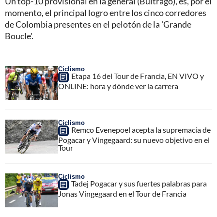
Un top-10 provisional en la general (Buitrago), es, por el
momento, el principal logro entre los cinco corredores
de Colombia presentes en el pelotón de la 'Grande
Boucle'.
Ciclismo
Etapa 16 del Tour de Francia, EN VIVO y
ONLINE: hora y dónde ver la carrera
Ciclismo
Remco Evenepoel acepta la supremacía de
Pogacar y Vingegaard: su nuevo objetivo en el
Tour
Ciclismo
Tadej Pogacar y sus fuertes palabras para
Jonas Vingegaard en el Tour de Francia