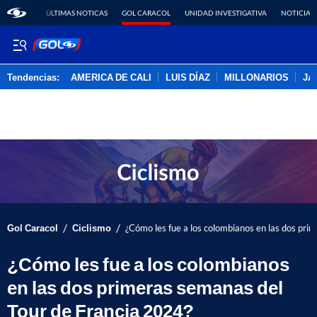
ÚLTIMAS NOTICAS
GOL CARACOL
UNIDAD INVESTIGATIVA
NOTICIAS
Tendencias:
AMERICA DE CALI
LUIS DÍAZ
MILLONARIOS
JA
PUBLICIDAD
/
/
Gol Caracol
Ciclismo
¿Cómo les fue a los colombianos en las dos pri
¿Cómo les fue a los colombianos
en las dos primeras semanas del
Tour de Francia 2024?