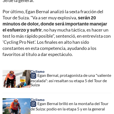
36 de la general.
Por último, Egan Bernal analizó la sexta fracción del
Tour de Suiza. "Va a ser muy explosiva,
serán 20
minutos de dolor, donde será importante manejar
el esfuerzo y sufrir
, no hay mucha táctica, es hacer un
test lo más rápido posible", sentenció, en entrevista con
'Cycling Pro Net'. Los finales en alto han sido
constantes en esta competencia, ayudando a los
favoritos al título a dar espectáculo.
Ciclismo
Egan Bernal, protagonista de una "valiente
escalada": así resaltan su etapa 5 del Tour de
Suiza
Ciclismo
Egan Bernal brilló en la montaña del Tour
de Suiza: podio en la etapa 5 y en la general