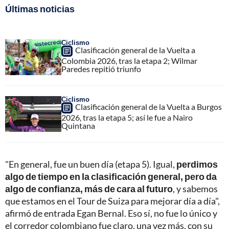
Últimas noticias
Ciclismo
Clasificación general de la Vuelta a
Colombia 2026, tras la etapa 2; Wilmar
Paredes repitió triunfo
Ciclismo
Clasificación general de la Vuelta a Burgos
2026, tras la etapa 5; así le fue a Nairo
Quintana
"En general, fue un buen día (etapa 5). Igual,
perdimos
algo de tiempo en la clasificación general, pero da
algo de confianza, más de cara al futuro
, y sabemos
que estamos en el Tour de Suiza para mejorar día a día",
afirmó de entrada Egan Bernal. Eso sí, no fue lo único y
el corredor colombiano fue claro, una vez más, con su