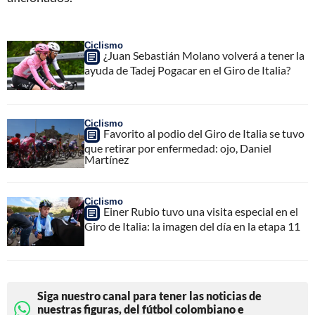
Ciclismo
¿Juan Sebastián Molano volverá a tener la
ayuda de Tadej Pogacar en el Giro de Italia?
Ciclismo
Favorito al podio del Giro de Italia se tuvo
que retirar por enfermedad: ojo, Daniel
Martínez
Ciclismo
Einer Rubio tuvo una visita especial en el
Giro de Italia: la imagen del día en la etapa 11
Siga nuestro canal para tener las noticias de
nuestras figuras, del fútbol colombiano e