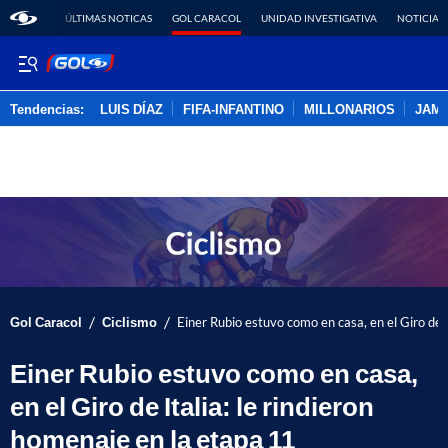
ÚLTIMAS NOTICAS
GOL CARACOL
UNIDAD INVESTIGATIVA
NOTICIAS
Tendencias:
LUIS DÍAZ
FIFA-INFANTINO
MILLONARIOS
JAM
PUBLICIDAD
/
/
Gol Caracol
Ciclismo
Einer Rubio estuvo como en casa, en el Giro de I
Einer Rubio estuvo como en casa,
en el Giro de Italia: le rindieron
homenaje en la etapa 11