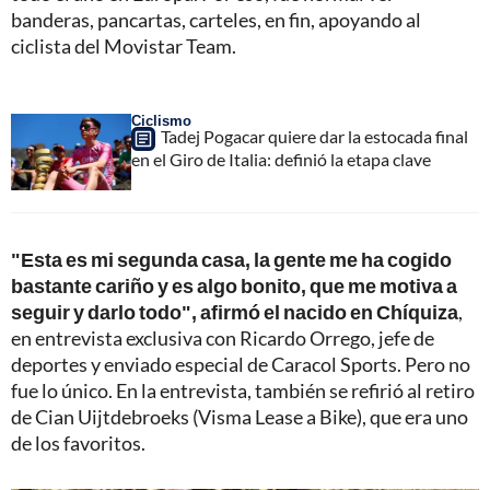
banderas, pancartas, carteles, en fin, apoyando al
ciclista del Movistar Team.
Ciclismo
Tadej Pogacar quiere dar la estocada final
en el Giro de Italia: definió la etapa clave
"Esta es mi segunda casa, la gente me ha cogido
bastante cariño y es algo bonito, que me motiva a
seguir y darlo todo", afirmó el nacido en Chíquiza
,
en entrevista exclusiva con Ricardo Orrego, jefe de
deportes y enviado especial de Caracol Sports. Pero no
fue lo único. En la entrevista, también se refirió al retiro
de Cian Uijtdebroeks (Visma Lease a Bike), que era uno
de los favoritos.