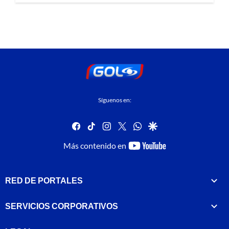
Síguenos en:
facebook
tiktok
instagram
twitter
whatsapp
google
youtube-
Más contenido en
footer
RED DE PORTALES
SERVICIOS CORPORATIVOS