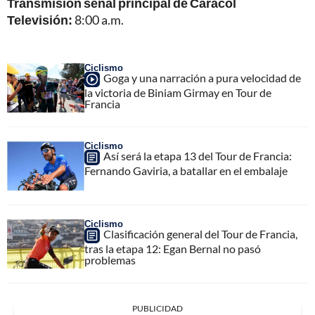
Transmisión señal principal de Caracol
Televisión:
8:00 a.m.
Ciclismo
Goga y una narración a pura velocidad de
la victoria de Biniam Girmay en Tour de
Francia
Ciclismo
Así será la etapa 13 del Tour de Francia:
Fernando Gaviria, a batallar en el embalaje
Ciclismo
Clasificación general del Tour de Francia,
tras la etapa 12: Egan Bernal no pasó
problemas
PUBLICIDAD