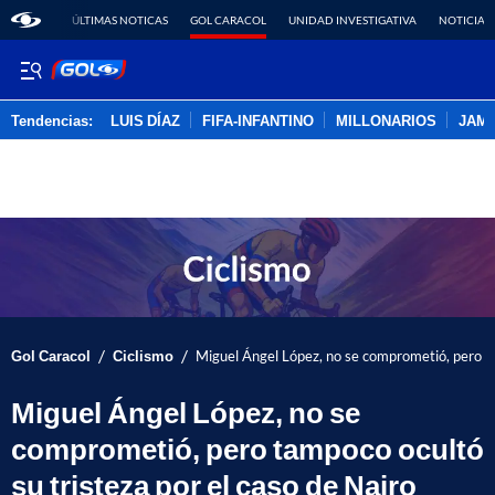
ÚLTIMAS NOTICAS
GOL CARACOL
UNIDAD INVESTIGATIVA
NOTICIAS
Tendencias:
LUIS DÍAZ
FIFA-INFANTINO
MILLONARIOS
JAM
PUBLICIDAD
/
/
Gol Caracol
Ciclismo
Miguel Ángel López, no se comprometió, pero ta
Miguel Ángel López, no se
comprometió, pero tampoco ocultó
su tristeza por el caso de Nairo