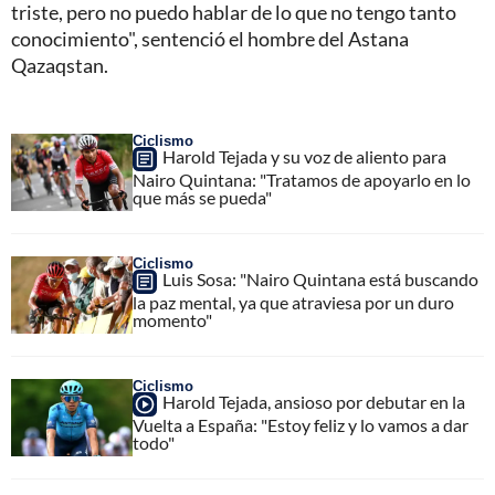
triste, pero no puedo hablar de lo que no tengo tanto
conocimiento", sentenció el hombre del Astana
Qazaqstan.
Ciclismo
Harold Tejada y su voz de aliento para
Nairo Quintana: "Tratamos de apoyarlo en lo
que más se pueda"
Ciclismo
Luis Sosa: "Nairo Quintana está buscando
la paz mental, ya que atraviesa por un duro
momento"
Ciclismo
Harold Tejada, ansioso por debutar en la
Vuelta a España: "Estoy feliz y lo vamos a dar
todo"