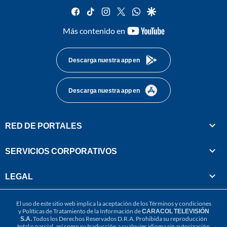
facebook
tiktok
instagram
twitter
whatsapp
google
youtube-
Más contenido en
footer
Descarga nuestra app en
Descarga nuestra app en
RED DE PORTALES
SERVICIOS CORPORATIVOS
LEGAL
El uso de este sitio web implica la aceptación de los
Términos y condiciones
y
Políticas de Tratamiento de la Información
de
CARACOL TELEVISIÓN
S.A.
Todos los Derechos Reservados D.R.A. Prohibida su reproducción
total o parcial, así como su traducción a cualquier idioma sin autorización