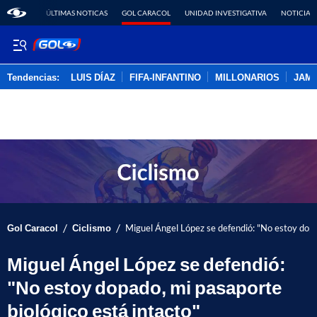
ÚLTIMAS NOTICAS
GOL CARACOL
UNIDAD INVESTIGATIVA
NOTICIAS
Tendencias:
LUIS DÍAZ
FIFA-INFANTINO
MILLONARIOS
JAM
PUBLICIDAD
/
/
Gol Caracol
Ciclismo
Miguel Ángel López se defendió: "No estoy dopa
Miguel Ángel López se defendió:
"No estoy dopado, mi pasaporte
biológico está intacto"