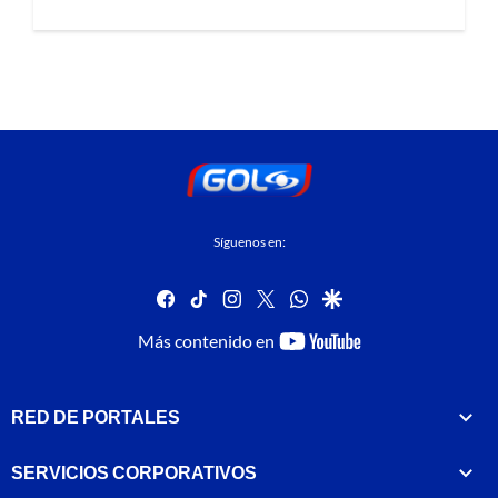
Síguenos en:
facebook
tiktok
instagram
twitter
whatsapp
google
youtube-
Más contenido en
footer
RED DE PORTALES
SERVICIOS CORPORATIVOS