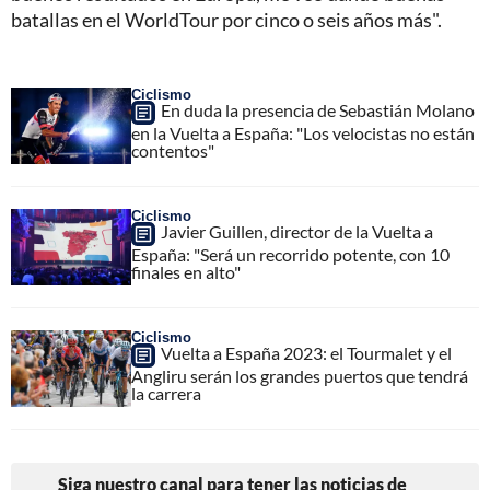
batallas en el WorldTour por cinco o seis años más".
Ciclismo
En duda la presencia de Sebastián Molano
en la Vuelta a España: "Los velocistas no están
contentos"
Ciclismo
Javier Guillen, director de la Vuelta a
España: "Será un recorrido potente, con 10
finales en alto"
Ciclismo
Vuelta a España 2023: el Tourmalet y el
Angliru serán los grandes puertos que tendrá
la carrera
Siga nuestro canal para tener las noticias de