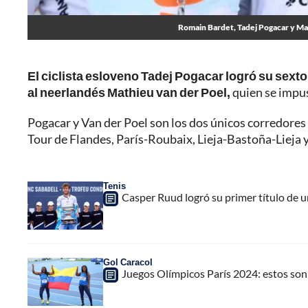
Romain Bardet, Tadej Pogacar y Math
El ciclista esloveno Tadej Pogacar logró su sext
al neerlandés Mathieu van der Poel,
quien se impus
Pogacar y Van der Poel son los dos únicos corredore
Tour de Flandes, París-Roubaix, Lieja-Bastoña-Lieja 
Tenis
Casper Ruud logró su primer título de 
Gol Caracol
Juegos Olímpicos París 2024: estos son