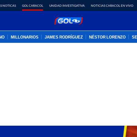
S NOTICAS
GOL CARACOL
UNIDAD INVESTIGATIVA
NOTICIAS CARACOL EN VIVO
INO
MILLONARIOS
JAMES RODRÍGUEZ
NÉSTOR LORENZO
SE
PUBLICIDAD