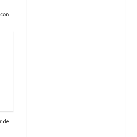
 con
r de