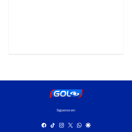
Síguenos en:
facebook
tiktok
instagram
twitter
whatsapp
google