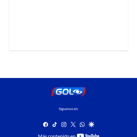
Síguenos en:
facebook
tiktok
instagram
twitter
whatsapp
google
youtube-
Más contenido en