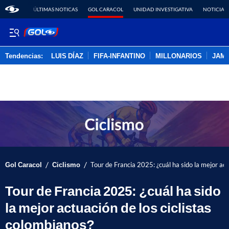
ÚLTIMAS NOTICAS
GOL CARACOL
UNIDAD INVESTIGATIVA
NOTICIAS
Tendencias:
LUIS DÍAZ
FIFA-INFANTINO
MILLONARIOS
JAM
PUBLICIDAD
/
/
Gol Caracol
Ciclismo
Tour de Francia 2025: ¿cuál ha sido la mejor act
Tour de Francia 2025: ¿cuál ha sido
la mejor actuación de los ciclistas
colombianos?