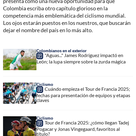
presenta como una nueva oportunidad para que
Colombia escriba otro capítulo glorioso en la
competencia más emblemática del ciclismo mundial.
Los ojos estarán puestos en los nuestros, que buscarán
dejar el nombre del país en lo más alto.
Colombianos en el exterior
"Aguas..." James Rodríguez impactó en
León; la lupa siempre sobre la zurda mágica
Ciclismo
Cuándo empieza el Tour de Francia 2025;
fechas para presentación de equipos y etapas
claves
Ciclismo
Tour de Francia 2025: ¿cómo llegan Tadej
Pogacar y Jonas Vingegaard, favoritos al
título?