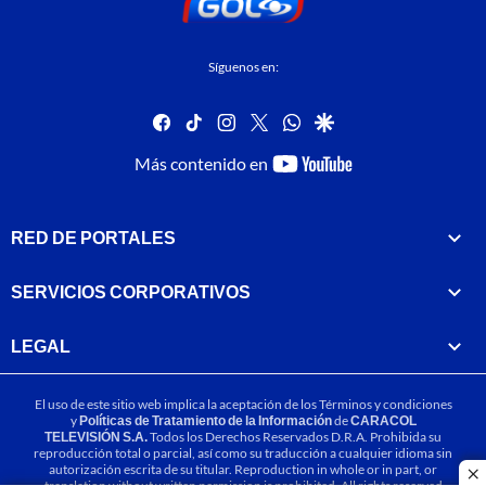
Síguenos en:
facebook
tiktok
instagram
twitter
whatsapp
google
youtube-
Más contenido en
footer
RED DE PORTALES
SERVICIOS CORPORATIVOS
LEGAL
El uso de este sitio web implica la aceptación de los
Términos y condiciones
y
Políticas de Tratamiento de la Información
de
CARACOL
TELEVISIÓN S.A.
Todos los Derechos Reservados D.R.A. Prohibida su
reproducción total o parcial, así como su traducción a cualquier idioma sin
autorización escrita de su titular. Reproduction in whole or in part, or
cl
translation without written permission is prohibited. All rights reserved