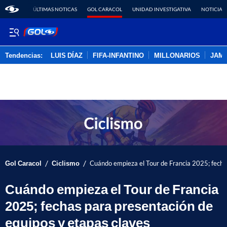
ÚLTIMAS NOTICAS
GOL CARACOL
UNIDAD INVESTIGATIVA
NOTICIAS
Tendencias:
LUIS DÍAZ
FIFA-INFANTINO
MILLONARIOS
JAM
PUBLICIDAD
/
/
Gol Caracol
Ciclismo
Cuándo empieza el Tour de Francia 2025; fecha
Cuándo empieza el Tour de Francia
2025; fechas para presentación de
equipos y etapas claves