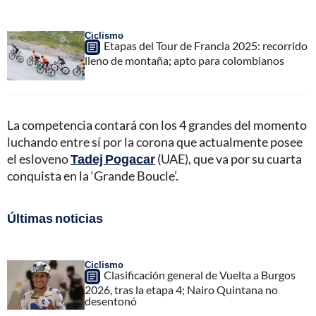
Ciclismo
Etapas del Tour de Francia 2025: recorrido
lleno de montaña; apto para colombianos
La competencia contará con los 4 grandes del momento
luchando entre sí por la corona que actualmente posee
el esloveno
Tadej Pogacar
(UAE), que va por su cuarta
conquista en la ‘Grande Boucle’.
Últimas noticias
Ciclismo
Clasificación general de Vuelta a Burgos
2026, tras la etapa 4; Nairo Quintana no
desentonó