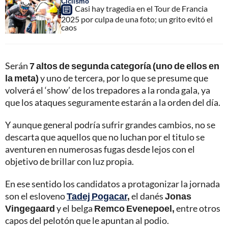
Ciclismo
Casi hay tragedia en el Tour de Francia
2025 por culpa de una foto; un grito evitó el
caos
Serán
7 altos de segunda categoría (uno de ellos en
la meta)
y uno de tercera, por lo que se presume que
volverá el ‘show’ de los trepadores a la ronda gala, ya
que los ataques seguramente estarán a la orden del día.
Y aunque general podría sufrir grandes cambios, no se
descarta que aquellos que no luchan por el titulo se
aventuren en numerosas fugas desde lejos con el
objetivo de brillar con luz propia.
En ese sentido los candidatos a protagonizar la jornada
son el esloveno
Tadej Pogacar
,
el danés
Jonas
Vingegaard
y el belga
Remco Evenepoel,
entre otros
capos del pelotón que le apuntan al podio.