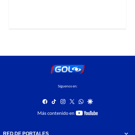
Síguenos en:
facebook
tiktok
instagram
twitter
whatsapp
google
youtube-
Más contenido en
footer
RED DE PORTALES