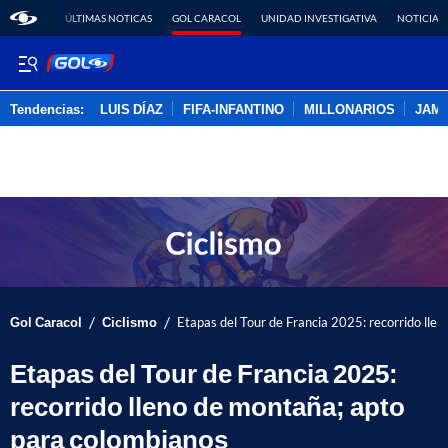
ÚLTIMAS NOTICAS
GOL CARACOL
UNIDAD INVESTIGATIVA
NOTICIAS
Tendencias:
LUIS DÍAZ
FIFA-INFANTINO
MILLONARIOS
JAM
PUBLICIDAD
/
/
Gol Caracol
Ciclismo
Etapas del Tour de Francia 2025: recorrido lle
Etapas del Tour de Francia 2025:
recorrido lleno de montaña; apto
para colombianos