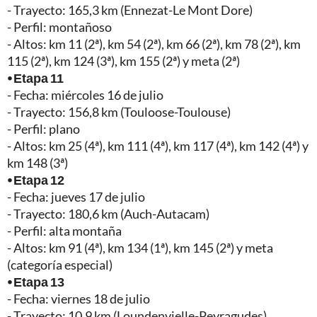
- Trayecto: 165,3 km (Ennezat-Le Mont Dore)
- Perfil: montañoso
- Altos: km 11 (2ª), km 54 (2ª), km 66 (2ª), km 78 (2ª), km
115 (2ª), km 124 (3ª), km 155 (2ª) y meta (2ª)
⦁ Etapa 11
- Fecha: miércoles 16 de julio
- Trayecto: 156,8 km (Touloose-Toulouse)
- Perfil: plano
- Altos: km 25 (4ª), km 111 (4ª), km 117 (4ª), km 142 (4ª) y
km 148 (3ª)
⦁ Etapa 12
- Fecha: jueves 17 de julio
- Trayecto: 180,6 km (Auch-Autacam)
- Perfil: alta montaña
- Altos: km 91 (4ª), km 134 (1ª), km 145 (2ª) y meta
(categoría especial)
⦁ Etapa 13
- Fecha: viernes 18 de julio
- Trayecto: 10,9 km (Loundenvielle-Peyragudes)