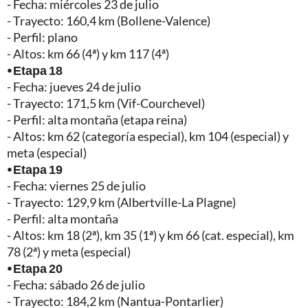
- Fecha: miércoles 23 de julio
- Trayecto: 160,4 km (Bollene-Valence)
- Perfil: plano
- Altos: km 66 (4ª) y km 117 (4ª)
⦁ Etapa 18
- Fecha: jueves 24 de julio
- Trayecto: 171,5 km (Vif-Courchevel)
- Perfil: alta montaña (etapa reina)
- Altos: km 62 (categoría especial), km 104 (especial) y
meta (especial)
⦁ Etapa 19
- Fecha: viernes 25 de julio
- Trayecto: 129,9 km (Albertville-La Plagne)
- Perfil: alta montaña
- Altos: km 18 (2ª), km 35 (1ª) y km 66 (cat. especial), km
78 (2ª) y meta (especial)
⦁ Etapa 20
- Fecha: sábado 26 de julio
- Trayecto: 184,2 km (Nantua-Pontarlier)