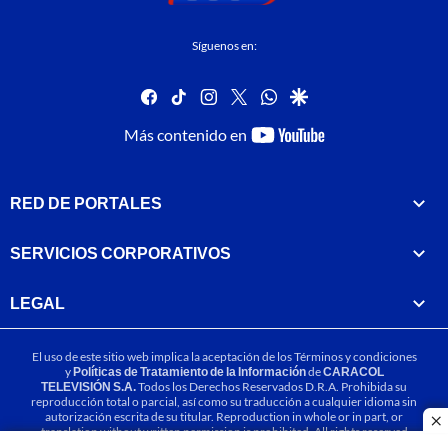
Síguenos en:
facebook
tiktok
instagram
twitter
whatsapp
google
youtube-
Más contenido en
footer
RED DE PORTALES
SERVICIOS CORPORATIVOS
LEGAL
El uso de este sitio web implica la aceptación de los
Términos y condiciones
y
Políticas de Tratamiento de la Información
de
CARACOL
TELEVISIÓN S.A.
Todos los Derechos Reservados D.R.A. Prohibida su
reproducción total o parcial, así como su traducción a cualquier idioma sin
autorización escrita de su titular. Reproduction in whole or in part, or
cl
translation without written permission is prohibited. All rights reserved
2025.