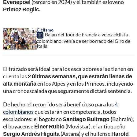
Evenepoel
(tercero en 2024) y el también esloveno
Primoz Roglic.
Ciclismo
Bajan del Tour de Francia a veloz ciclista
colombiano; venía de ser borrado del Giro de
Italia
El trazado será ideal para los escaladores si se tienen en
cuenta las
2 últimas semanas, que estarán llenas de
alta montaña
en los Alpes y en los Pirineos, incluyendo
una cronoescalada que seguramente dictará sentencia.
De hecho, el recorrido será beneficioso para los
4
colombianos
que estarán en competencia, todos
escaladores: el bogotano
Santiago Buitrago (
Bahrain),
el boyacense
Éiner Rubio
(Movistar), el antioqueño
Sergio Andrés Higuita
(Astana) y el huilense
Harold