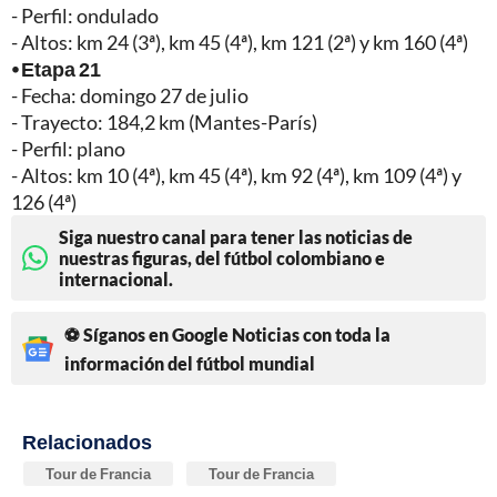
- Perfil: ondulado
- Altos: km 24 (3ª), km 45 (4ª), km 121 (2ª) y km 160 (4ª)
⦁ Etapa 21
- Fecha: domingo 27 de julio
- Trayecto: 184,2 km (Mantes-París)
- Perfil: plano
- Altos: km 10 (4ª), km 45 (4ª), km 92 (4ª), km 109 (4ª) y
126 (4ª)
Siga nuestro canal para tener las noticias de
nuestras figuras, del fútbol colombiano e
internacional.
⚽ Síganos en Google Noticias con toda la
información del fútbol mundial
Relacionados
Tour de Francia
Tour de Francia