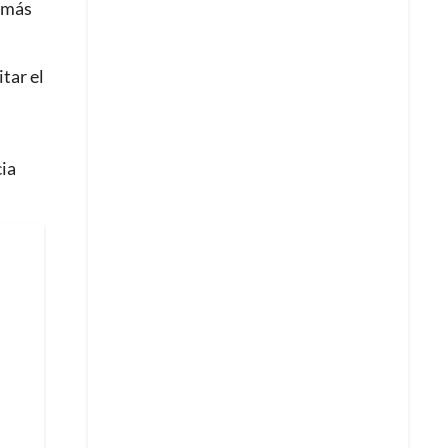
s más
tar el
cia