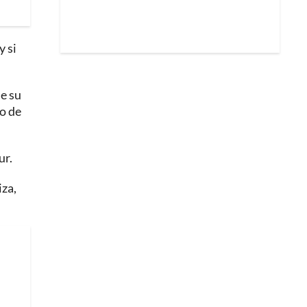
y si
de su
no de
ur.
iza,