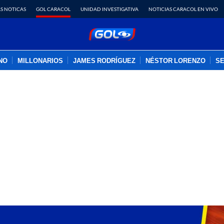
S NOTICAS
GOL CARACOL
UNIDAD INVESTIGATIVA
NOTICIAS CARACOL EN VIVO
INO
MILLONARIOS
JAMES RODRÍGUEZ
NÉSTOR LORENZO
SE
PUBLICIDAD