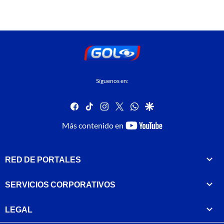
Síguenos en:
facebook
tiktok
instagram
twitter
whatsapp
google
youtube-
Más contenido en
footer
RED DE PORTALES
SERVICIOS CORPORATIVOS
LEGAL