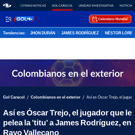
ÚLTIMAS NOTICAS
GOL CARACOL
UNIDAD INVESTIGATIVA
NOTICIAS
Tendencias:
JHON DURÁN
JAMES RODRÍGUEZ
NÉSTOR LORE
PUBLICIDAD
/
/
Gol Caracol
Colombianos en el exterior
Así es Óscar Trejo, el jugado
Así es Óscar Trejo, el jugador que le
pelea la 'titu' a James Rodríguez, en
Rayo Vallecano