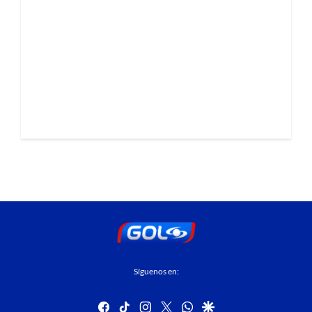
Síguenos en:
facebook
tiktok
instagram
twitter
whatsapp
google