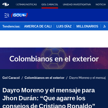
ÚLTIMAS NOTICAS
GOL CARACOL
UNIDAD INVESTIGATIVA
NOTICIAS
Tendencias:
AMERICA DE CALI
LUIS DÍAZ
MILLONARIOS
JA
PUBLICIDAD
/
/
Gol Caracol
Colombianos en el exterior
Dayro Moreno y el mensaje p
Dayro Moreno y el mensaje para
Jhon Durán: “Que agarre los
consejos de Cristiano Ronaldo”