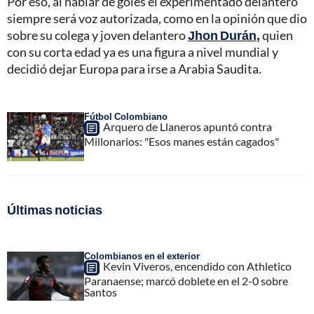
Por eso, al hablar de goles el experimentado delantero
siempre será voz autorizada, como en la opinión que dio
sobre su colega y joven delantero
Jhon Durán
,
quien
con su corta edad ya es una figura a nivel mundial y
decidió dejar Europa para irse a Arabia Saudita.
Fútbol Colombiano
Arquero de Llaneros apuntó contra
Millonarios: "Esos manes están cagados"
Últimas noticias
Colombianos en el exterior
Kevin Viveros, encendido con Athletico
Paranaense; marcó doblete en el 2-0 sobre
Santos