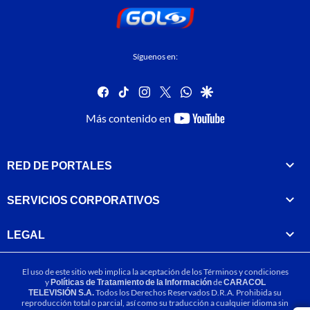
Síguenos en:
facebook
tiktok
instagram
twitter
whatsapp
google
youtube-
Más contenido en
footer
RED DE PORTALES
SERVICIOS CORPORATIVOS
LEGAL
El uso de este sitio web implica la aceptación de los
Términos y condiciones
y
Políticas de Tratamiento de la Información
de
CARACOL
TELEVISIÓN S.A.
Todos los Derechos Reservados D.R.A. Prohibida su
reproducción total o parcial, así como su traducción a cualquier idioma sin