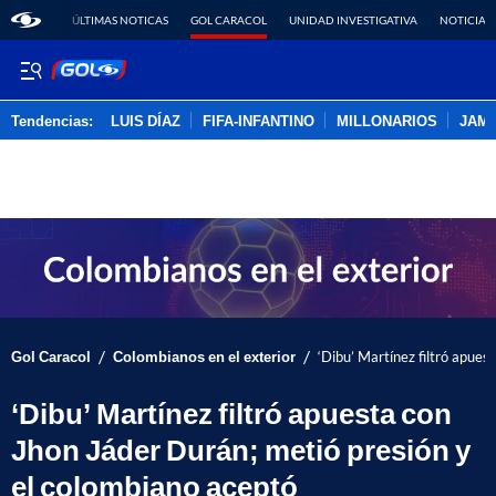
ÚLTIMAS NOTICAS
GOL CARACOL
UNIDAD INVESTIGATIVA
NOTICIAS
Tendencias:
LUIS DÍAZ
FIFA-INFANTINO
MILLONARIOS
JAM
PUBLICIDAD
/
/
Gol Caracol
Colombianos en el exterior
‘Dibu’ Martínez filtró apues
‘Dibu’ Martínez filtró apuesta con
Jhon Jáder Durán; metió presión y
el colombiano aceptó