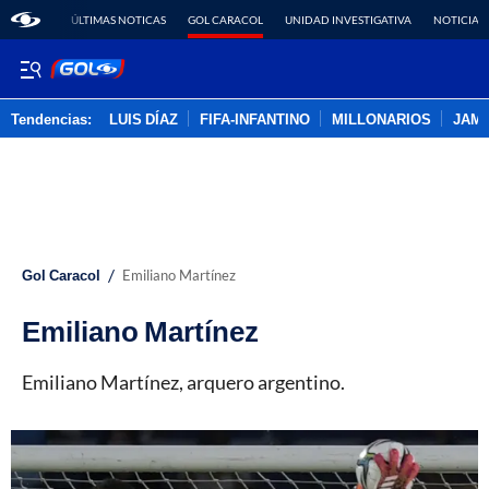
ÚLTIMAS NOTICAS
GOL CARACOL
UNIDAD INVESTIGATIVA
NOTICIAS
Tendencias:
LUIS DÍAZ
FIFA-INFANTINO
MILLONARIOS
JAM
PUBLICIDAD
/
Gol Caracol
Emiliano Martínez
Emiliano Martínez
Emiliano Martínez, arquero argentino.