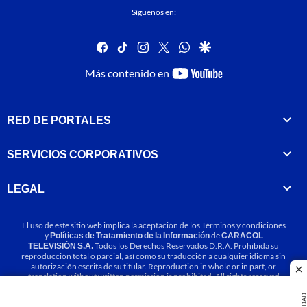
Síguenos en:
facebook
tiktok
instagram
twitter
whatsapp
google
youtube-
Más contenido en
footer
RED DE PORTALES
SERVICIOS CORPORATIVOS
LEGAL
El uso de este sitio web implica la aceptación de los
Términos y condiciones
y
Políticas de Tratamiento de la Información
de
CARACOL
TELEVISIÓN S.A.
Todos los Derechos Reservados D.R.A. Prohibida su
reproducción total o parcial, así como su traducción a cualquier idioma sin
autorización escrita de su titular. Reproduction in whole or in part, or
cl
translation without written permission is prohibited. All rights reserved
2025.