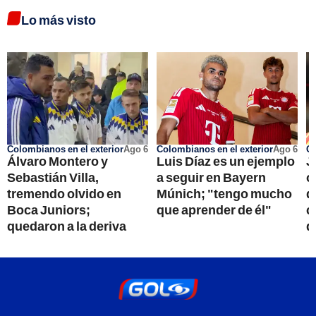
Lo más visto
Colombianos en el exterior
Ago 6
Colombianos en el exterior
Ago 6
Go
Álvaro Montero y
Luis Díaz es un ejemplo
J
Sebastián Villa,
a seguir en Bayern
o
tremendo olvido en
Múnich; "tengo mucho
d
Boca Juniors;
que aprender de él"
c
quedaron a la deriva
q