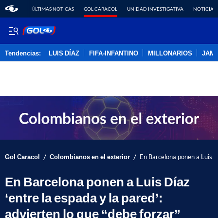
ÚLTIMAS NOTICAS
GOL CARACOL
UNIDAD INVESTIGATIVA
NOTICIAS
Tendencias:
LUIS DÍAZ
FIFA-INFANTINO
MILLONARIOS
JAM
PUBLICIDAD
/
/
Gol Caracol
Colombianos en el exterior
En Barcelona ponen a Luis Dí
En Barcelona ponen a Luis Díaz
‘entre la espada y la pared’:
advierten lo que “debe forzar”