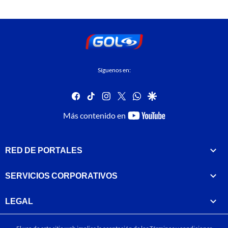
Síguenos en:
facebook
tiktok
instagram
twitter
whatsapp
google
youtube-
Más contenido en
footer
RED DE PORTALES
SERVICIOS CORPORATIVOS
LEGAL