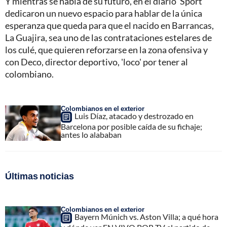
Y mientras se habla de su futuro, en el diario 'Sport'
dedicaron un nuevo espacio para hablar de la única
esperanza que queda para que el nacido en Barrancas,
La Guajira, sea uno de las contrataciones estelares de
los culé, que quieren reforzarse en la zona ofensiva y
con Deco, director deportivo, 'loco' por tener al
colombiano.
Colombianos en el exterior
Luis Díaz, atacado y destrozado en
Barcelona por posible caída de su fichaje;
antes lo alababan
Últimas noticias
Colombianos en el exterior
Bayern Múnich vs. Aston Villa; a qué hora