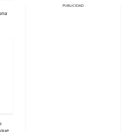
PUBLICIDAD
 una
o
 que