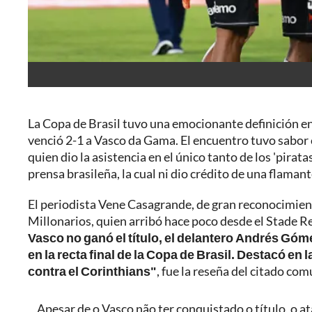
La Copa de Brasil tuvo una emocionante definición en 
venció 2-1 a Vasco da Gama. El encuentro tuvo sabor 
quien dio la asistencia en el único tanto de los 'pirata
prensa brasileña, la cual ni dio crédito de una flama
El periodista Vene Casagrande, de gran reconocimient
Millonarios, quien arribó hace poco desde el Stade Re
Vasco no ganó el título, el delantero Andrés G
en la recta final de la Copa de Brasil. Destacó en
contra el Corinthians"
, fue la reseña del citado co
Apesar de o Vasco não ter conquistado o título, o