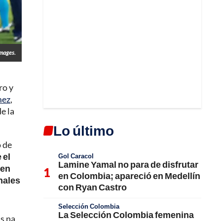
Images.
ro y
mez
,
de la
Lo último
o de
 el
Gol Caracol
Lamine Yamal no para de disfrutar
ien
en Colombia; apareció en Medellín
inales
con Ryan Castro
Selección Colombia
La Selección Colombia femenina
s na