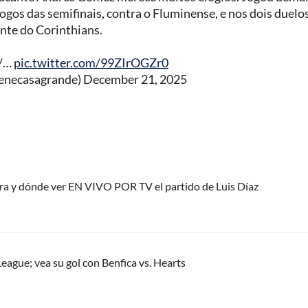
 jogos das semifinais, contra o Fluminense, e nos dois duelo
iante do Corinthians.
 /…
pic.twitter.com/99ZIrOGZr0
enecasagrande)
December 21, 2025
ora y dónde ver EN VIVO POR TV el partido de Luis Díaz
eague; vea su gol con Benfica vs. Hearts