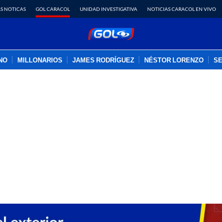
S NOTICAS
GOL CARACOL
UNIDAD INVESTIGATIVA
NOTICIAS CARACOL EN VIVO
INO
MILLONARIOS
JAMES RODRÍGUEZ
NÉSTOR LORENZO
SE
PUBLICIDAD