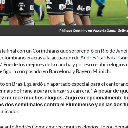
Philippe Coutinho en Vasco da Gama.
Getty 
la final con un Corinthians que sorprendió en Rio de Janei
colombiano gracias a la actuación de
Andrés 'La Uvita' Gó
s'. Fue de los mejores de la cancha y por eso recibió elogios 
nte figura con pasado en Barcelona y Bayern Múnich.
o en Brasil, guardó un apartado especial para el canteran
nnais de Francia para relanzar su carrera.
"A pesar de que
ómez merece muchos elogios. Jugó excepcionalmente b
 las dos semifinales contra el Fluminense y en las dos f
municador.
 atacante Andrés Gomez merece muitos elogios. Jogou demai