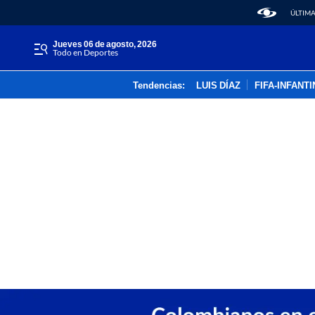
ÚLTIMA
jueves 06 de agosto, 2026
Todo en Deportes
Tendencias:
LUIS DÍAZ
FIFA-INFANT