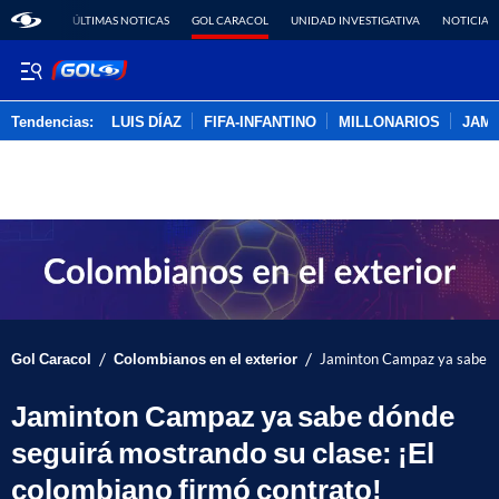
ÚLTIMAS NOTICAS
GOL CARACOL
UNIDAD INVESTIGATIVA
NOTICIAS
Tendencias:
LUIS DÍAZ
FIFA-INFANTINO
MILLONARIOS
JAM
PUBLICIDAD
/
/
Gol Caracol
Colombianos en el exterior
Jaminton Campaz ya sabe dón
Jaminton Campaz ya sabe dónde
seguirá mostrando su clase: ¡El
colombiano firmó contrato!