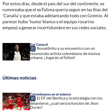
Por estos días, desde el país del sur del continente, se
rumoreaba que el exTolima quería seguir en las filas del
'Canalla' y que estaba adelantando todo con Gremio. Al
parecer hubo 'humo' blanco y el equipo rosarino
empezó a generar incertidumbre en sus redes sociales.
Gol Caracol
Ronaldinho y su encuentro con un
reconocido artista colombiano de música
urbana: ¡Jugarán al fútbol!
Últimas noticias
Colombianos en el exterior
El DT del Benfica y la estrategia con los
delanteros; ¿cuál será la función de Jhon
Durán?