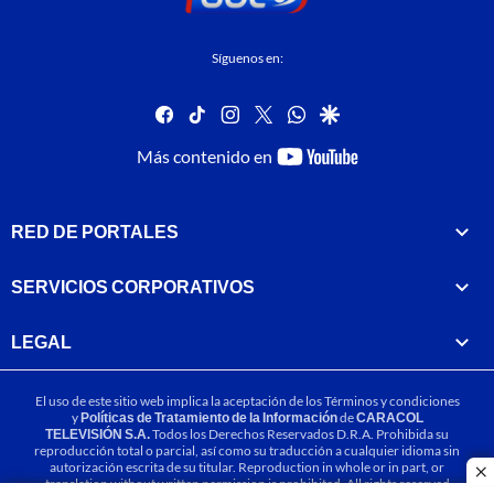
Síguenos en:
facebook
tiktok
instagram
twitter
whatsapp
google
youtube-
Más contenido en
footer
RED DE PORTALES
SERVICIOS CORPORATIVOS
LEGAL
El uso de este sitio web implica la aceptación de los
Términos y condiciones
y
Políticas de Tratamiento de la Información
de
CARACOL
TELEVISIÓN S.A.
Todos los Derechos Reservados D.R.A. Prohibida su
reproducción total o parcial, así como su traducción a cualquier idioma sin
autorización escrita de su titular. Reproduction in whole or in part, or
cl
translation without written permission is prohibited. All rights reserved