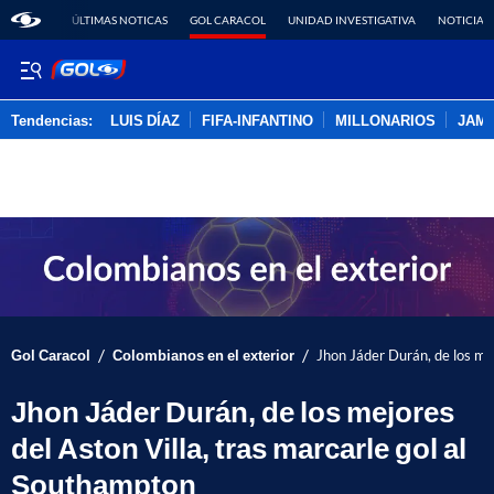
ÚLTIMAS NOTICAS
GOL CARACOL
UNIDAD INVESTIGATIVA
NOTICIAS
Tendencias:
LUIS DÍAZ
FIFA-INFANTINO
MILLONARIOS
JAM
PUBLICIDAD
/
/
Gol Caracol
Colombianos en el exterior
Jhon Jáder Durán, de los mej
Jhon Jáder Durán, de los mejores
del Aston Villa, tras marcarle gol al
Southampton