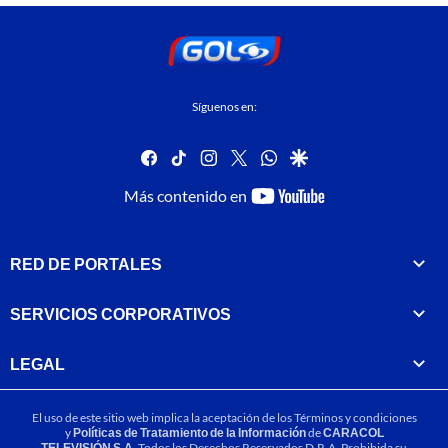
Síguenos en:
facebook
tiktok
instagram
twitter
whatsapp
google
youtube-
Más contenido en
footer
RED DE PORTALES
SERVICIOS CORPORATIVOS
LEGAL
El uso de este sitio web implica la aceptación de los
Términos y condiciones
y
Políticas de Tratamiento de la Información
de
CARACOL
TELEVISIÓN S.A.
Todos los Derechos Reservados D.R.A. Prohibida su