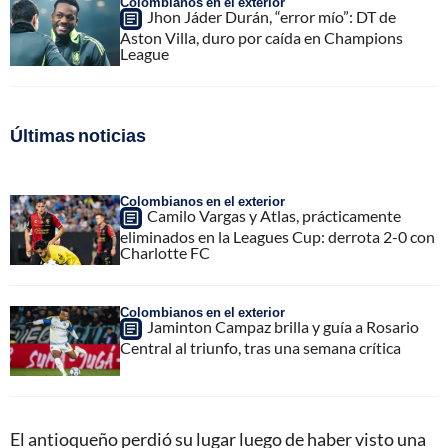
Colombianos en el exterior
Jhon Jáder Durán, “error mío”: DT de
Aston Villa, duro por caída en Champions
League
Últimas noticias
Colombianos en el exterior
Camilo Vargas y Atlas, prácticamente
eliminados en la Leagues Cup: derrota 2-0 con
Charlotte FC
Colombianos en el exterior
Jaminton Campaz brilla y guía a Rosario
Central al triunfo, tras una semana crítica
El antioqueño perdió su lugar luego de haber visto una