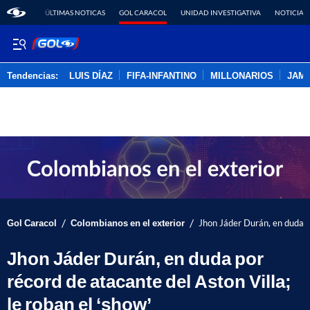
ÚLTIMAS NOTICAS
GOL CARACOL
UNIDAD INVESTIGATIVA
NOTICIAS
Tendencias:
LUIS DÍAZ
FIFA-INFANTINO
MILLONARIOS
JAM
PUBLICIDAD
/
/
Gol Caracol
Colombianos en el exterior
Jhon Jáder Durán, en duda po
Jhon Jáder Durán, en duda por
récord de atacante del Aston Villa;
le roban el ‘show’