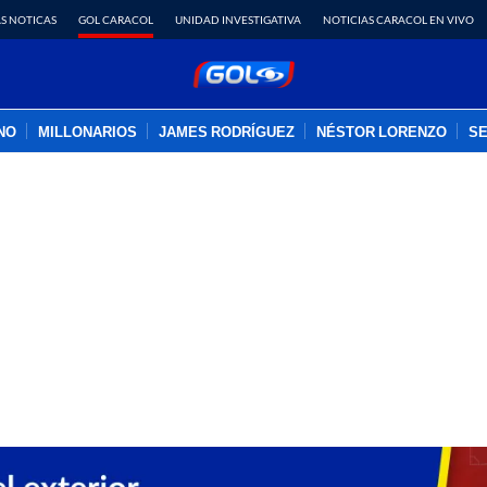
S NOTICAS
GOL CARACOL
UNIDAD INVESTIGATIVA
NOTICIAS CARACOL EN VIVO
INO
MILLONARIOS
JAMES RODRÍGUEZ
NÉSTOR LORENZO
SE
PUBLICIDAD