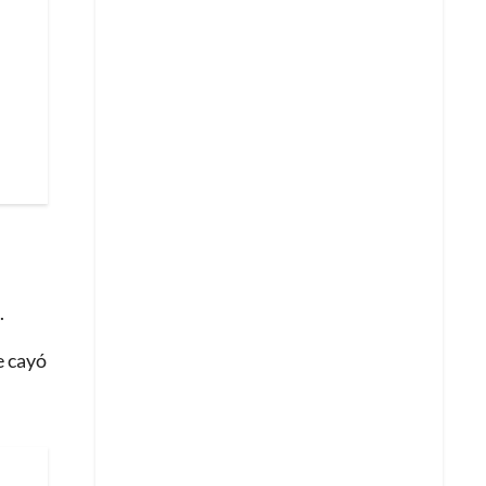
.
e cayó