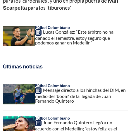
para los 'cardenales', y uno en propia puerta de
Iván
Scarpetta
para los 'tiburones'.
Fútbol Colombiano
Lucas González: “Este árbitro no ha
dañado el semestre, estoy seguro que
podemos ganar en Medellín”
Últimas noticias
Fútbol Colombiano
Mensaje directo a los hinchas del DIM, en
medio del 'boom' de la llegada de Juan
Fernando Quintero
Fútbol Colombiano
Juan Fernando Quintero llegó a un
acuerdo con el Medellín; "estoy feliz, es el