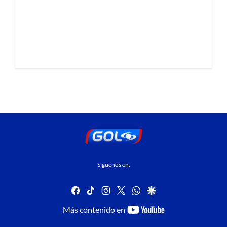
Síguenos en:
facebook
tiktok
instagram
twitter
whatsapp
google
youtube-
Más contenido en
footer