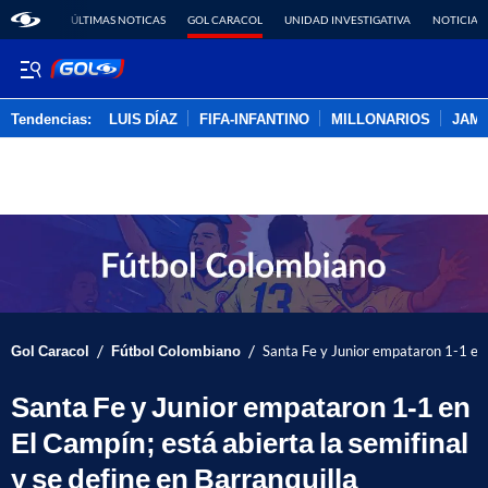
ÚLTIMAS NOTICAS
GOL CARACOL
UNIDAD INVESTIGATIVA
NOTICIAS
Tendencias:
LUIS DÍAZ
FIFA-INFANTINO
MILLONARIOS
JAM
PUBLICIDAD
/
/
Gol Caracol
Fútbol Colombiano
Santa Fe y Junior empataron 1-1 en E
Santa Fe y Junior empataron 1-1 en
El Campín; está abierta la semifinal
y se define en Barranquilla