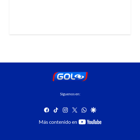
Síguenos en:
facebook
tiktok
instagram
twitter
whatsapp
google
youtube-
Más contenido en
footer