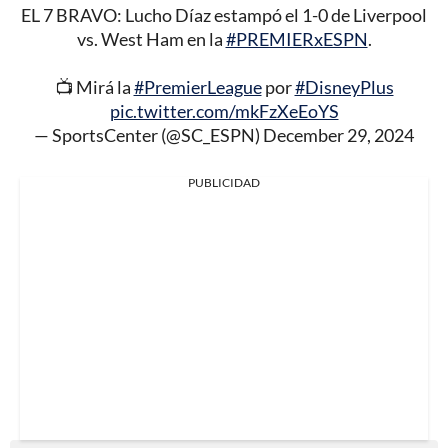
EL 7 BRAVO: Lucho Díaz estampó el 1-0 de Liverpool
vs. West Ham en la
#PREMIERxESPN
.
📺 Mirá la
#PremierLeague
por
#DisneyPlus
pic.twitter.com/mkFzXeEoYS
— SportsCenter (@SC_ESPN)
December 29, 2024
PUBLICIDAD