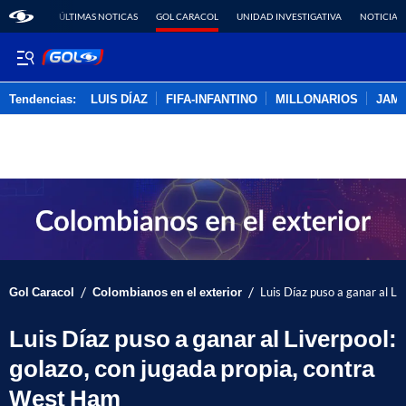
ÚLTIMAS NOTICAS
GOL CARACOL
UNIDAD INVESTIGATIVA
NOTICIAS
Tendencias:
LUIS DÍAZ
FIFA-INFANTINO
MILLONARIOS
JAM
PUBLICIDAD
/
/
Gol Caracol
Colombianos en el exterior
Luis Díaz puso a ganar al Li
Luis Díaz puso a ganar al Liverpool:
golazo, con jugada propia, contra
West Ham