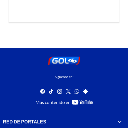
Síguenos en:
facebook
tiktok
instagram
twitter
whatsapp
google
youtube-
Más contenido en
footer
RED DE PORTALES