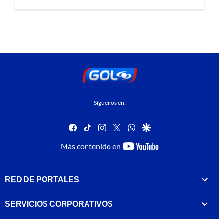
Síguenos en:
facebook
tiktok
instagram
twitter
whatsapp
google
youtube-
Más contenido en
footer
RED DE PORTALES
SERVICIOS CORPORATIVOS