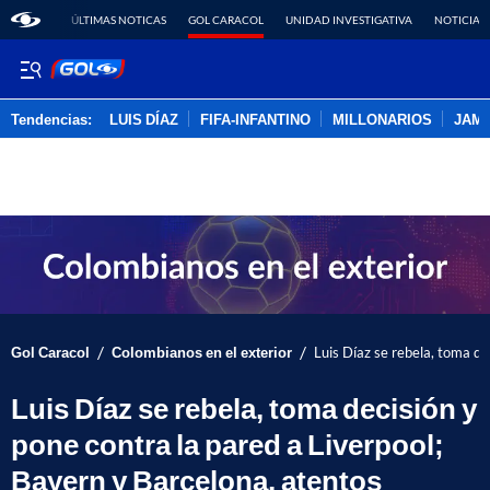
ÚLTIMAS NOTICAS
GOL CARACOL
UNIDAD INVESTIGATIVA
NOTICIAS
Tendencias:
LUIS DÍAZ
FIFA-INFANTINO
MILLONARIOS
JAM
PUBLICIDAD
/
/
Gol Caracol
Colombianos en el exterior
Luis Díaz se rebela, toma de
Luis Díaz se rebela, toma decisión y
pone contra la pared a Liverpool;
Bayern y Barcelona, atentos