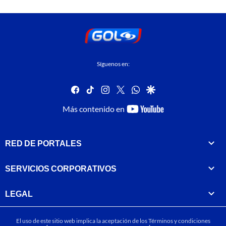
Síguenos en:
facebook
tiktok
instagram
twitter
whatsapp
google
youtube-
Más contenido en
footer
RED DE PORTALES
SERVICIOS CORPORATIVOS
LEGAL
El uso de este sitio web implica la aceptación de los
Términos y condiciones