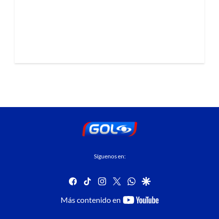
Síguenos en:
facebook
tiktok
instagram
twitter
whatsapp
google
youtube-
Más contenido en
footer