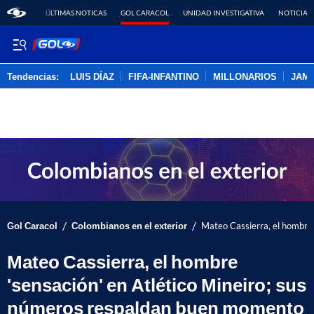
ÚLTIMAS NOTICAS
GOL CARACOL
UNIDAD INVESTIGATIVA
NOTICIAS
Tendencias:
LUIS DÍAZ
FIFA-INFANTINO
MILLONARIOS
JAM
PUBLICIDAD
/
/
Gol Caracol
Colombianos en el exterior
Mateo Cassierra, el hombre
Mateo Cassierra, el hombre
'sensación' en Atlético Mineiro; sus
números respaldan buen momento