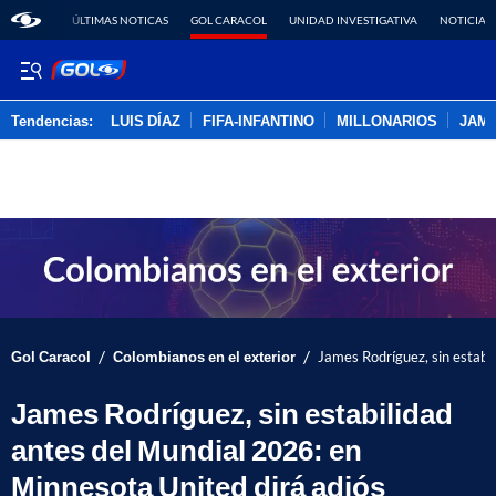
ÚLTIMAS NOTICAS
GOL CARACOL
UNIDAD INVESTIGATIVA
NOTICIAS
Tendencias:
LUIS DÍAZ
FIFA-INFANTINO
MILLONARIOS
JAM
PUBLICIDAD
/
/
Gol Caracol
Colombianos en el exterior
James Rodríguez, sin estabi
James Rodríguez, sin estabilidad
antes del Mundial 2026: en
Minnesota United dirá adiós