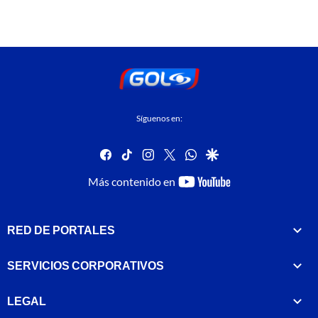
Síguenos en:
facebook
tiktok
instagram
twitter
whatsapp
google
youtube-
Más contenido en
footer
RED DE PORTALES
SERVICIOS CORPORATIVOS
LEGAL