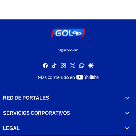
Síguenos en:
facebook
tiktok
instagram
twitter
whatsapp
google
youtube-
Más contenido en
footer
RED DE PORTALES
SERVICIOS CORPORATIVOS
LEGAL