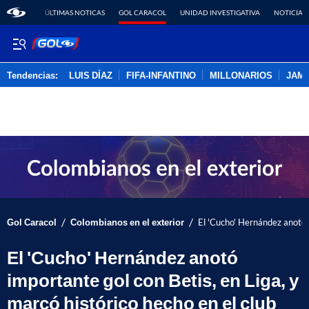
ÚLTIMAS NOTICAS
GOL CARACOL
UNIDAD INVESTIGATIVA
NOTICIAS
Tendencias:
LUIS DÍAZ
FIFA-INFANTINO
MILLONARIOS
JAM
PUBLICIDAD
/
/
Gol Caracol
Colombianos en el exterior
El 'Cucho' Hernández anotó i
El 'Cucho' Hernández anotó
importante gol con Betis, en Liga, y
marcó histórico hecho en el club