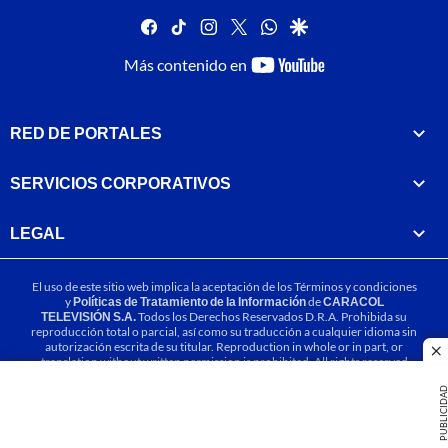
facebook
tiktok
instagram
twitter
whatsapp
google
youtube-
Más contenido en
footer
RED DE PORTALES
SERVICIOS CORPORATIVOS
LEGAL
El uso de este sitio web implica la aceptación de los
Términos y condiciones
y
Políticas de Tratamiento de la Información
de
CARACOL
TELEVISIÓN S.A.
Todos los Derechos Reservados D.R.A. Prohibida su
reproducción total o parcial, así como su traducción a cualquier idioma sin
autorización escrita de su titular. Reproduction in whole or in part, or
cl
translation without written permission is prohibited. All rights reserved
2025.
PUBLICIDA
MIEMBRO DE: