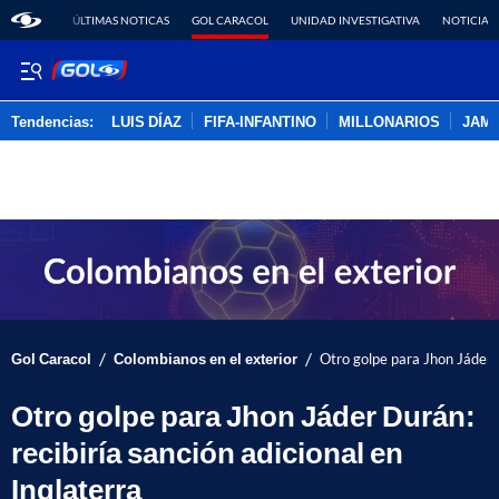
ÚLTIMAS NOTICAS
GOL CARACOL
UNIDAD INVESTIGATIVA
NOTICIAS
Tendencias:
LUIS DÍAZ
FIFA-INFANTINO
MILLONARIOS
JAM
PUBLICIDAD
/
/
Gol Caracol
Colombianos en el exterior
Otro golpe para Jhon Jáder D
Otro golpe para Jhon Jáder Durán:
recibiría sanción adicional en
Inglaterra