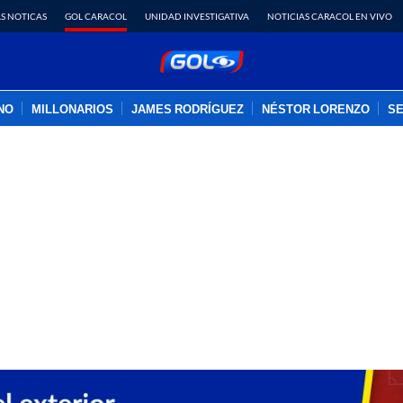
S NOTICAS
GOL CARACOL
UNIDAD INVESTIGATIVA
NOTICIAS CARACOL EN VIVO
INO
MILLONARIOS
JAMES RODRÍGUEZ
NÉSTOR LORENZO
SE
PUBLICIDAD