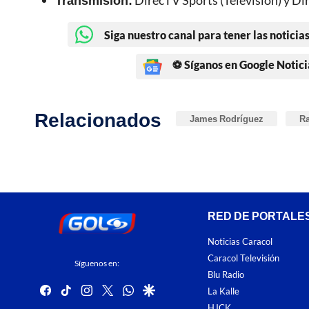
Transmisión:
DirecTV Sports (Televisión) y Dir
Siga nuestro canal para tener las noticias
⚽ Síganos en Google Notici
Relacionados
James Rodríguez
Ra
RED DE PORTALE
Noticias Caracol
Caracol Televisión
Síguenos en:
Blu Radio
facebook
tiktok
instagram
twitter
whatsapp
google
La Kalle
HJCK