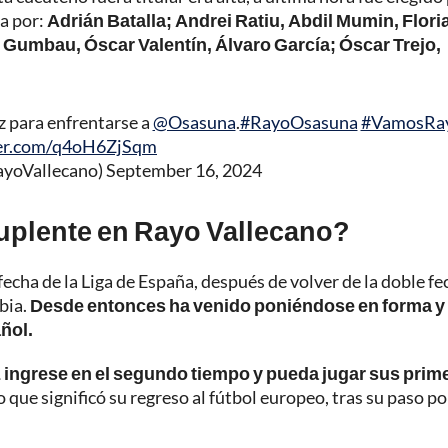
da por:
Adrián Batalla; Andrei Ratiu, Abdil Mumin, Flori
Gumbau, Óscar Valentín, Álvaro García; Óscar Trejo,
z para enfrentarse a
@Osasuna
.
#RayoOsasuna
#VamosRa
ter.com/q4oH6ZjSqm
ayoVallecano)
September 16, 2024
uplente en Rayo Vallecano?
 fecha de la Liga de España, después de volver de la doble fe
bia.
Desde entonces ha venido poniéndose en forma y
ñol.
 ingrese en el segundo tiempo y pueda jugar sus prim
 que significó su regreso al fútbol europeo, tras su paso por