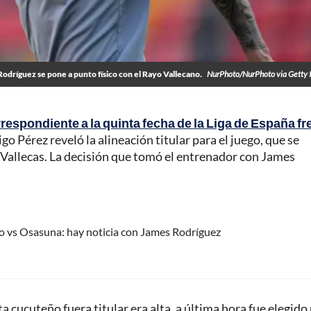
odríguez se pone a punto físico con el Rayo Vallecano.
NurPhoto/NurPhoto via Getty 
respondiente a la quinta fecha de la Liga de España fr
igo Pérez reveló la alineación titular para el juego, que se
 de Vallecas. La decisión que tomó el entrenador con James
o vs Osasuna: hay noticia con James Rodríguez
 cucuteño fuera titular era alta, a última hora fue elegido