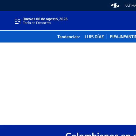
ÚLTIMA
jueves 06 de agosto, 2026
Todo en Deportes
Tendencias:
LUIS DÍAZ
FIFA-INFANT