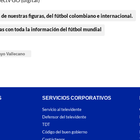
ectv GO (digital)
 de nuestras figuras, del fútbol colombiano e internacional.
as con toda la información del fútbol mundial
yo Vallecano
S
SERVICIOS CORPORATIVOS
Servicio al televidente
Defensor del televidente
TDT
Código del buen gobierno
Contáctenos