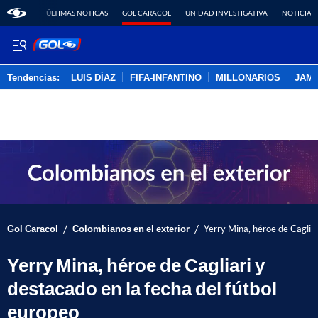
ÚLTIMAS NOTICAS
GOL CARACOL
UNIDAD INVESTIGATIVA
NOTICIAS
Tendencias:
LUIS DÍAZ
FIFA-INFANTINO
MILLONARIOS
JAM
PUBLICIDAD
/
/
Gol Caracol
Colombianos en el exterior
Yerry Mina, héroe de Cagliar
Yerry Mina, héroe de Cagliari y
destacado en la fecha del fútbol
europeo