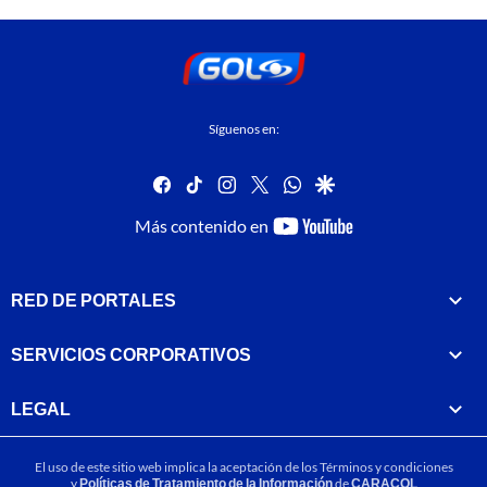
Síguenos en:
facebook
tiktok
instagram
twitter
whatsapp
google
youtube-
Más contenido en
footer
RED DE PORTALES
SERVICIOS CORPORATIVOS
LEGAL
El uso de este sitio web implica la aceptación de los
Términos y condiciones
y
Políticas de Tratamiento de la Información
de
CARACOL