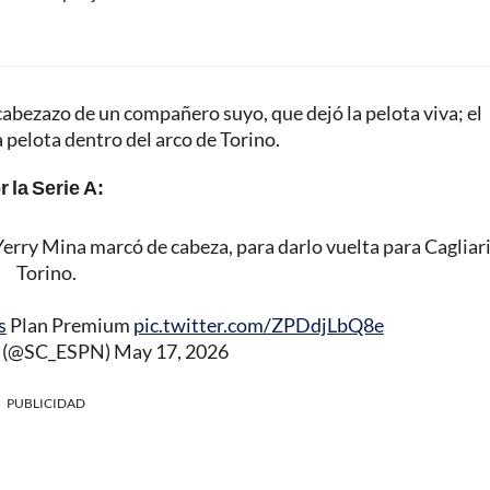
n cabezazo de un compañero suyo, que dejó la pelota viva; el
 pelota dentro del arco de Torino.
r la Serie A:
 Yerry Mina marcó de cabeza, para darlo vuelta para Cagliar
Torino.
s
Plan Premium
pic.twitter.com/ZPDdjLbQ8e
r (@SC_ESPN)
May 17, 2026
PUBLICIDAD