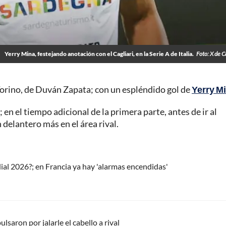
Yerry Mina, festejando anotación con el Cagliari, en la Serie A de Italia.
Foto: X de C
Torino, de Duván Zapata; con un espléndido gol de
Yerry M
; en el tiempo adicional de la primera parte, antes de ir al
delantero más en el área rival.
l 2026?; en Francia ya hay 'alarmas encendidas'
ulsaron por jalarle el cabello a rival