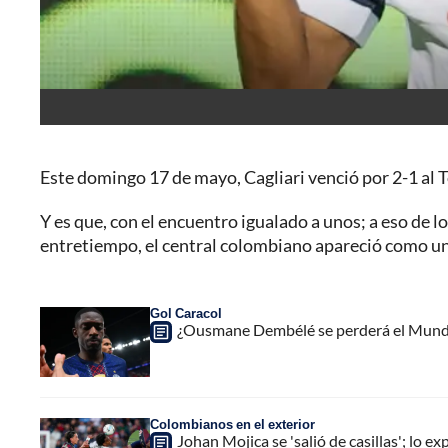
Este domingo 17 de mayo, Cagliari venció por 2-1 al 
Y es que, con el encuentro igualado a unos; a eso de lo
entretiempo, el central colombiano apareció como un 
Gol Caracol
¿Ousmane Dembélé se perderá el Mundia
Colombianos en el exterior
Johan Mojica se 'salió de casillas'; lo exp