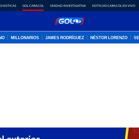
S NOTICAS
GOL CARACOL
UNIDAD INVESTIGATIVA
NOTICIAS CARACOL EN VIVO
INO
MILLONARIOS
JAMES RODRÍGUEZ
NÉSTOR LORENZO
SE
PUBLICIDAD