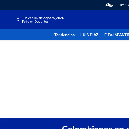
ÚLTIMA
jueves 06 de agosto, 2026
Todo en Deportes
Tendencias:
LUIS DÍAZ
FIFA-INFANT