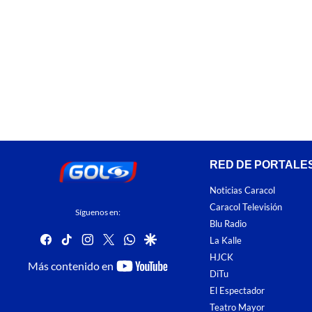
RED DE PORTALE
Noticias Caracol
Caracol Televisión
Síguenos en:
Blu Radio
facebook
tiktok
instagram
twitter
whatsapp
google
La Kalle
HJCK
youtube-
Más contenido en
DiTu
footer
El Espectador
Teatro Mayor