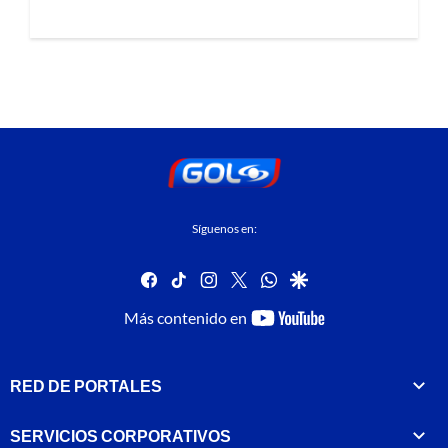
Síguenos en:
facebook
tiktok
instagram
twitter
whatsapp
google
youtube-
Más contenido en
footer
RED DE PORTALES
SERVICIOS CORPORATIVOS