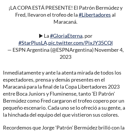
¡LA COPA ESTÁ PRESENTE! El Patrón Bermúdez y
Fred, llevaron el trofeo de la
#Libertadores
al
Maracaná.
▶️ La
#GloriaEterna
, por
#StarPlusLA
.
pic.twitter.com/PixJY35CQl
— ESPN Argentina (@ESPNArgentina)
November 4,
2023
Inmediatamente y ante la atenta mirada de todos los
espectadores, prensa y demás presentes en el
Maracaná para la final de la Copa Libertadores 2023
entre Boca Juniors y Fluminense, tanto 'El Patrón'
Bermúdez como Fred cargaron el trofeo copero por un
pequeño escenario. Cada uno se lo ofreció a su gente, a
la hinchada del equipo del que vistieron sus colores.
Recordemos que Jorge 'Patrón' Bermúdez brilló con la