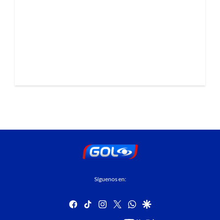
Síguenos en:
facebook
tiktok
instagram
twitter
whatsapp
google