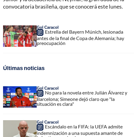
convocatoria brasileña, que se conocerá este lunes.
Gol Caracol
Estrella del Bayern Múnich, lesionada
antes de la final de Copa de Alemania; hay
preocupación
Últimas noticias
Gol Caracol
No para la novela entre Julián Álvarez y
Barcelona; Simeone dejó claro que "la
situación es clara"
Gol Caracol
Escándalo en la FIFA: la UEFA admite
indemnización a una supuesta amante de