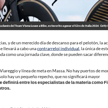
ta danés del Team Visma Lease a Bike, es favorito a ganar el Giro de Italia 2026
Getty 
as, y de un merecido día de descanso para el pelotón, la a
se llevará a cabo una
contrarreloj individual
, la única de est
rada como una jornada clave, donde se pueden sacar diferen
en Viareggio y línea de meta en Massa. No hay puertos de m
, solo hay un pequeño repecho, que no significará mayor
e definirá entre los especialistas de la materia como F
tros.