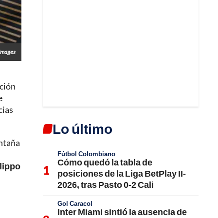
Images
cción
e
cias
Lo último
ontaña
Fútbol Colombiano
Cómo quedó la tabla de
ilippo
posiciones de la Liga BetPlay II-
2026, tras Pasto 0-2 Cali
Gol Caracol
Inter Miami sintió la ausencia de