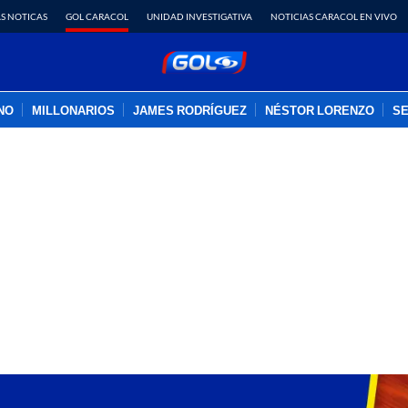
S NOTICAS
GOL CARACOL
UNIDAD INVESTIGATIVA
NOTICIAS CARACOL EN VIVO
INO
MILLONARIOS
JAMES RODRÍGUEZ
NÉSTOR LORENZO
SE
PUBLICIDAD