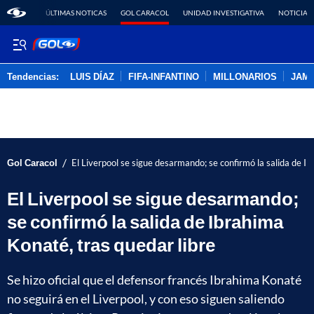
ÚLTIMAS NOTICAS
GOL CARACOL
UNIDAD INVESTIGATIVA
NOTICIAS
Tendencias:
LUIS DÍAZ
FIFA-INFANTINO
MILLONARIOS
JAM
PUBLICIDAD
/
Gol Caracol
El Liverpool se sigue desarmando; se confirmó la salida de Ib
El Liverpool se sigue desarmando;
se confirmó la salida de Ibrahima
Konaté, tras quedar libre
Se hizo oficial que el defensor francés Ibrahima Konaté
no seguirá en el Liverpool, y con eso siguen saliendo