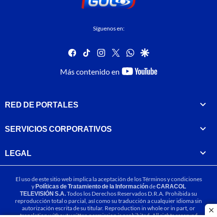
Síguenos en:
facebook
tiktok
instagram
twitter
whatsapp
google
youtube-
Más contenido en
footer
RED DE PORTALES
SERVICIOS CORPORATIVOS
LEGAL
El uso de este sitio web implica la aceptación de los
Términos y condiciones
y
Políticas de Tratamiento de la Información
de
CARACOL
TELEVISIÓN S.A.
Todos los Derechos Reservados D.R.A. Prohibida su
reproducción total o parcial, así como su traducción a cualquier idioma sin
autorización escrita de su titular. Reproduction in whole or in part, or
cl
translation without written permission is prohibited. All rights reserved